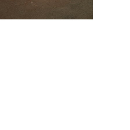
CryoGAP
Tel: (+90)
342 337 29 28
info@gapgaz.com.tr
Başpınar OSB Mah. 3.OSB
Mehmet Batallı bulvarı no: 7
ŞEHİTKAMİL / GAZİANTEP